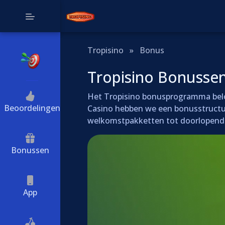
Tropisino
»
Bonus
Tropisino Bonusse
Het Tropisino bonusprogramma beloo
Beoordelingen
Casino hebben we een bonusstructu
welkomstpakketten tot doorlopende 
Bonussen
App