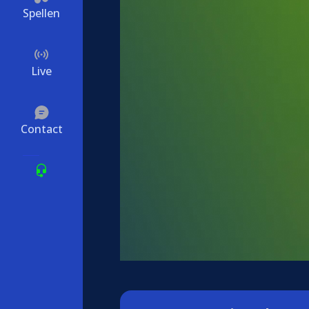
Spellen
Live
Contact